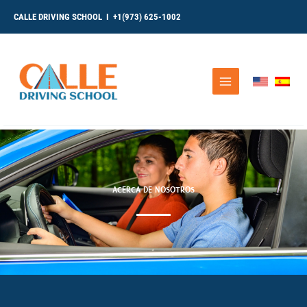
Ir
contenido
al
CALLE DRIVING SCHOOL I +1(973) 625-1002
contenido
ACERCA DE NOSOTROS